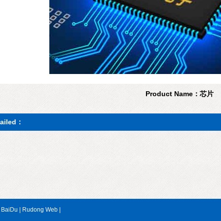
1
2
3
4
Product Name：芯片
tailed：
|
BaiDu
|
Rudong Web
|