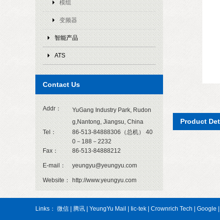
模组
变频器
智能产品
ATS
Contact Us
Addr：
YuGang Industry Park, Rudon
Product De
g,Nantong, Jiangsu, China
Tel：
86-513-84888306（总机） 40
0－188－2232
Fax：
86-513-84888212
E-mail：
yeungyu@yeungyu.com
Website：
http://www.yeungyu.com
Links：
微信
|
腾讯
|
YeungYu Mail
|
Iic-tek
|
Crownrich Tech
|
Google