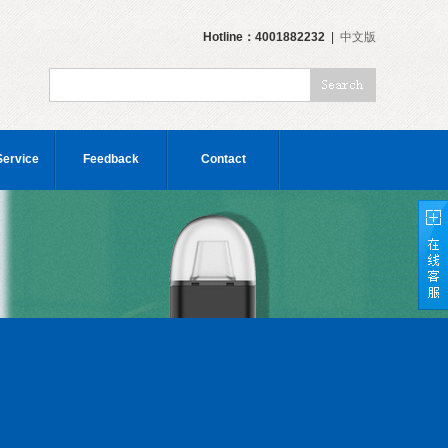
Hotline：4001882232
|
中文版
Service
Feedback
Contact