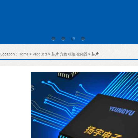
t Location：
Home
>
Products
>
芯片 方案 模组 变频器
> 芯片