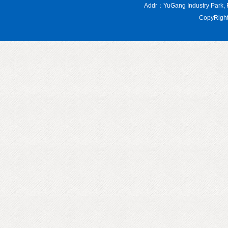
Addr：YuGang Industry Par
CopyRight 