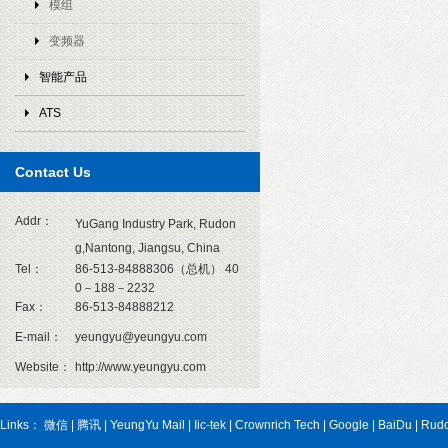
模组
变频器
智能产品
ATS
1
Contact Us
Addr：
YuGang Industry Park, Rudon
g,Nantong, Jiangsu, China
Tel：
86-513-84888306（总机） 40
0－188－2232
Fax：
86-513-84888212
E-mail：
yeungyu@yeungyu.com
Website：
http://www.yeungyu.com
Links：
微信
|
腾讯
|
YeungYu Mail
|
Iic-tek
|
Crownrich Tech
|
Google
|
BaiDu
|
Rud