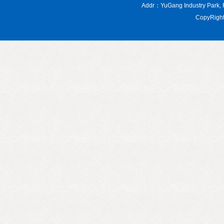
Addr：YuGang Industry Par
CopyRight 