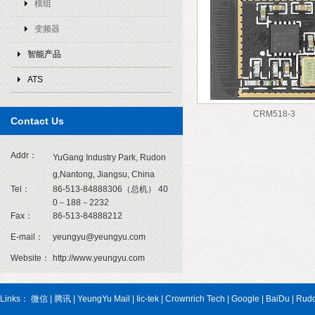
模组
变频器
智能产品
ATS
CRM518-3
1
Contact Us
Addr：
YuGang Industry Park, Rudon
g,Nantong, Jiangsu, China
Tel：
86-513-84888306（总机） 40
0－188－2232
Fax：
86-513-84888212
E-mail：
yeungyu@yeungyu.com
Website：
http://www.yeungyu.com
Links：
微信
|
腾讯
|
YeungYu Mail
|
Iic-tek
|
Crownrich Tech
|
Google
|
BaiDu
|
Rud