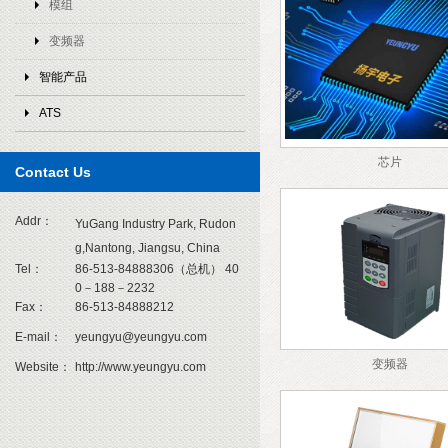
模组
变频器
智能产品
ATS
芯片
1
Contact Us
Addr：
YuGang Industry Park, Rudon
g,Nantong, Jiangsu, China
Tel：
86-513-84888306（总机） 40
0－188－2232
Fax：
86-513-84888212
E-mail：
yeungyu@yeungyu.com
变频器
Website：
http://www.yeungyu.com