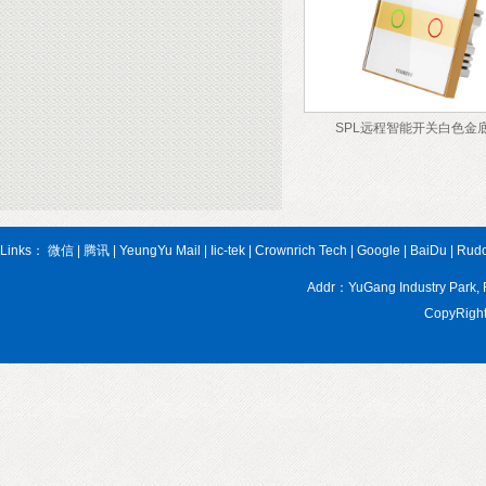
SPL远程智能开关白色金
Links：
微信
|
腾讯
|
YeungYu Mail
|
Iic-tek
|
Crownrich Tech
|
Google
|
BaiDu
|
Rud
Addr：YuGang Industry Par
CopyRight 