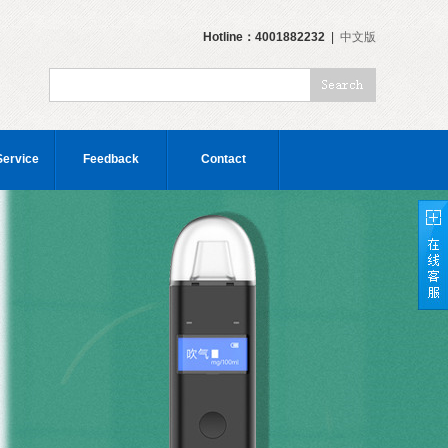
Hotline：4001882232
|
中文版
Service
Feedback
Contact