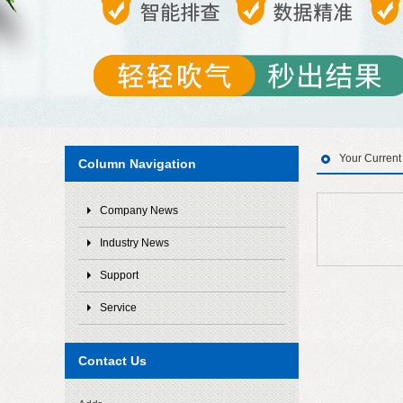
Your Curren
Column Navigation
Company News
Industry News
Support
Service
Contact Us