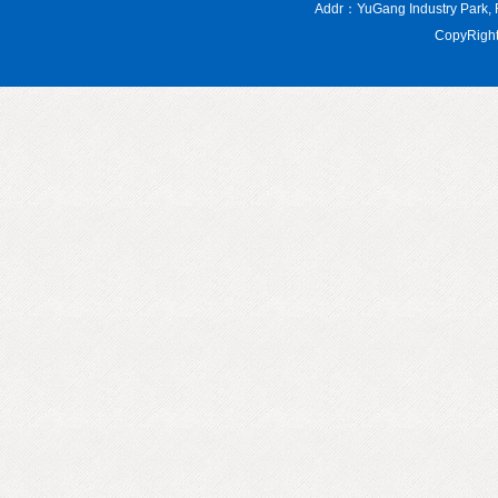
Addr：YuGang Industry Par
CopyRight 