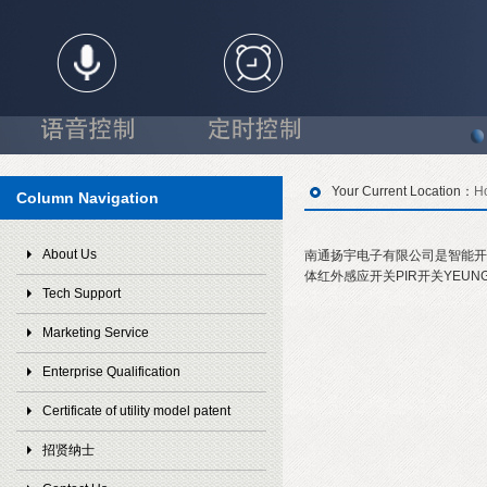
Your Current Location：
H
Column Navigation
About Us
南通扬宇电子有限公司是智能开
体红外感应开关PIR开关YEU
Tech Support
Marketing Service
Enterprise Qualification
Certificate of utility model patent
招贤纳士