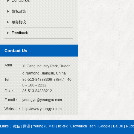
Contact Us
隐私政策
服务协议
Feedback
Contact Us
1
Addr：
YuGang Industry Park, Rudon
g,Nantong, Jiangsu, China
Tel：
86-513-84888306（总机） 40
0－188－2232
Fax：
86-513-84888212
E-mail：
yeungyu@yeungyu.com
Website：
http://www.yeungyu.com
Links：
微信
|
腾讯
|
YeungYu Mail
|
Iic-tek
|
Crownrich Tech
|
Google
|
BaiDu
|
Rud